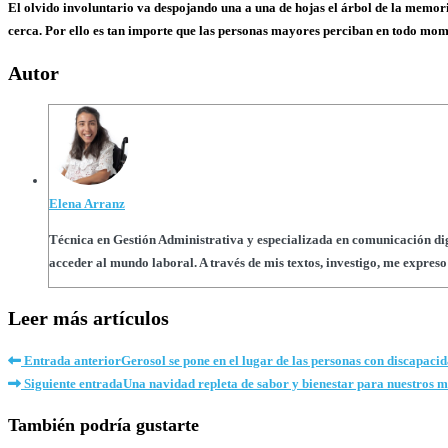
El olvido involuntario va despojando una a una de hojas el árbol de la memor
cerca. Por ello es tan importe que las personas mayores perciban en todo mome
Autor
Elena Arranz
Técnica en Gestión Administrativa y especializada en comunicación digi
acceder al mundo laboral. A través de mis textos, investigo, me expre
Leer más artículos
Entrada anterior
Gerosol se pone en el lugar de las personas con discapaci
Siguiente entrada
Una navidad repleta de sabor y bienestar para nuestros 
También podría gustarte