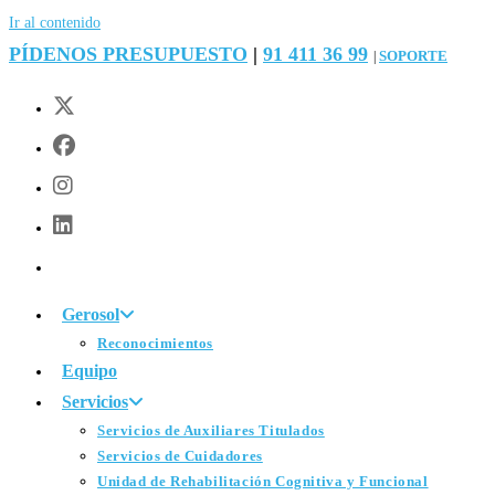
Ir al contenido
PÍDENOS PRESUPUESTO
|
91 411 36 99
SOPORTE
|
Gerosol
Reconocimientos
Equipo
Servicios
Servicios de Auxiliares Titulados
Servicios de Cuidadores
Unidad de Rehabilitación Cognitiva y Funcional