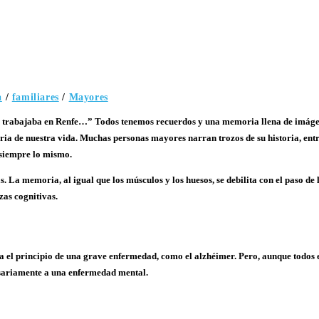
a
/
familiares
/
Mayores
bajaba en Renfe…” Todos tenemos recuerdos y una memoria llena de imágenes, d
ia de nuestra vida. Muchas personas mayores narran trozos de su historia, entre
r siempre lo mismo.
. La memoria, al igual que los músculos y los huesos, se debilita con el paso de 
zas cognitivas.
el principio de una grave enfermedad, como el alzhéimer. Pero, aunque todos e
esariamente a una enfermedad mental.