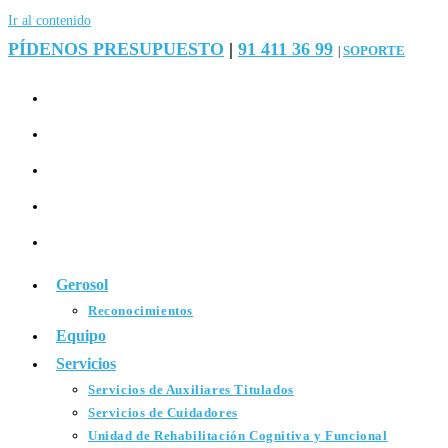
Ir al contenido
PÍDENOS PRESUPUESTO
|
91 411 36 99
SOPORTE
|
Gerosol
Reconocimientos
Equipo
Servicios
Servicios de Auxiliares Titulados
Servicios de Cuidadores
Unidad de Rehabilitación Cognitiva y Funcional