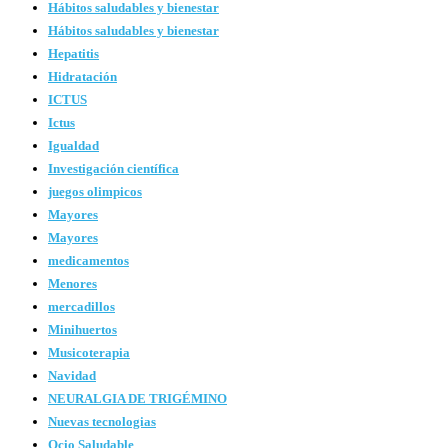
Hábitos saludables y bienestar
Hábitos saludables y bienestar
Hepatitis
Hidratación
ICTUS
Ictus
Igualdad
Investigación científica
juegos olimpicos
Mayores
Mayores
medicamentos
Menores
mercadillos
Minihuertos
Musicoterapia
Navidad
NEURALGIA DE TRIGÉMINO
Nuevas tecnologias
Ocio Saludable