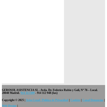
GEROSOL ASISTENCIA SL
- Avda. Dr. Federico Rubio y Galí, Nº 76 – Local.
28040 Madrid.
914 113 699
- 914 112 948 (fax)
Copyright © 2025 |
Aviso Legal | Política de Privacidad
|
Cookies
|
Canal Denuncias
|
Web Design
|