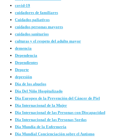
covid-19
cuidadores de familiares
Cuidados paliativos
cuidados personas mayores
cuidados sanitarios
culturas y el respeto del adulto mayor
demencia
Dependencia
Dependientes
Deporte
depresión
Día de los abuelos
Día Del Niño Hospitalizado
Día Europeo de la Prevención del Cáncer de Piel
Día Internacional de la Mujer
Día Internacional de las Personas con Discapacidad
Día Internacional de las Personas Sordas
Día Mundia de la Enfermería
Día Mundial Concienciación sobre el Autismo