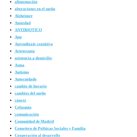
alimentación
alteraciones en el sueño
Alzheimer
Ansiedad
ANTIBIOTICO
App
Aprendizaje cognitivo
Arteterapia
asistencia a domicilio
Asma
Autismo
Autocuidado
cambio de horario
cambios del sueño
cáncer
Celiaquía
comunicación
Comunidad de Madrid
Consejero de Políticas Sociales y Familia
Cooperación al desarrollo