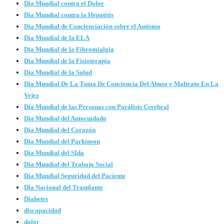
Día Mundial contra el Dolor
Día Mundial contra la Hepatitis
Día Mundial de Concienciación sobre el Autismo
Día Mundial de la ELA
Día Mundial de la Fibromialgia
Día Mundial de la Fisioterapia
Día Mundial de la Salud
Día Mundial De La Toma De Conciencia Del Abuso y Maltrato En La
Vejez
Día Mundial de las Personas con Parálisis Cerebral
Día Mundial del Autocuidado
Día Mundial del Corazón
Día Mundial del Parkinson
Dia Mundial del SIda
Día Mundial del Trabajo Social
Día Mundial Seguridad del Paciente
Día Nacional del Trasplante
Diabetes
discapacidad
dolor