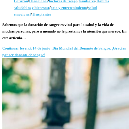
Corazón
/
Donaciones
/
factores de riesgo
/
familiares
/
Hábitos
saludables y bienestar
/
ocio y entretenimiento
/
salud
emocional
/
Trasplantes
Sabemos que la donación de sangre es vital para la salud y la vida de
muchas personas, pero a menudo no le prestamos la atención que merece. En
este artículo…
Continuar leyendo
14 de junio: Día Mundial del Donante de Sangre. ¡Gracias
por ser donante de sangre!