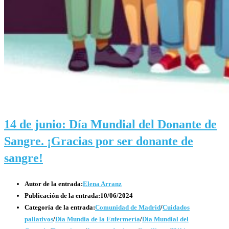
14 de junio: Día Mundial del Donante de
Sangre. ¡Gracias por ser donante de
sangre!
Autor de la entrada:
Elena Arranz
Publicación de la entrada:
10/06/2024
Categoría de la entrada:
Comunidad de Madrid
/
Cuidados
paliativos
/
Día Mundia de la Enfermería
/
Día Mundial del