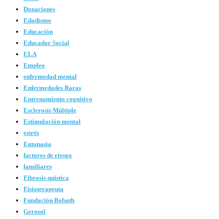
Donaciones
Edadismo
Educación
Educador Social
ELA
Empleo
enfermedad mental
Enfermedades Raras
Entrenamiento cognitivo
Esclerosis Múltiple
Estimulación mental
estrés
Eutanasia
factores de riesgo
familiares
Fibrosis quistica
Fisioterapeuta
Fundación Bobath
Gerosol