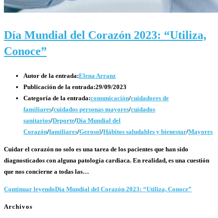
Día Mundial del Corazón 2023: “Utiliza,
Conoce”
Autor de la entrada:
Elena Arranz
Publicación de la entrada:
29/09/2023
Categoría de la entrada:
comunicación
/
cuidadores de
familiares
/
cuidados personas mayores
/
cuidados
sanitarios
/
Deporte
/
Día Mundial del
Corazón
/
familiares
/
Gerosol
/
Hábitos saludables y bienestar
/
Mayores
Cuidar el corazón no solo es una tarea de los pacientes que han sido
diagnosticados con alguna patología cardiaca. En realidad, es una cuestión
que nos concierne a todas las…
Continuar leyendo
Día Mundial del Corazón 2023: “Utiliza, Conoce”
Archivos