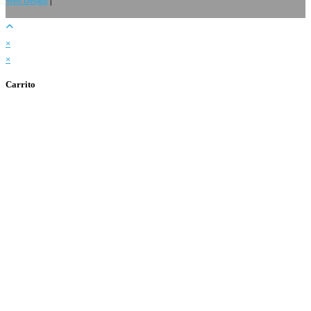
Web Design
|
×
×
Carrito