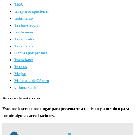
TEA
terapia ocupacional
testamento
Trabajo Social
tradiciones
Trasplantes
Trastornos
úlceras por presión
Vacaciones
Verano
Viajar
Violencia de Género
voluntariado
Acerca de este sitio
Este puede ser un buen lugar para presentarte a ti mismo y a tu sitio o para
incluir algunas acreditaciones.