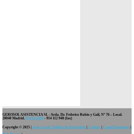
GEROSOL ASISTENCIA SL
- Avda. Dr. Federico Rubio y Galí, Nº 76 – Local.
28040 Madrid.
914 113 699
- 914 112 948 (fax)
Copyright © 2025 |
Aviso Legal | Política de Privacidad
|
Cookies
|
Canal Denuncias
|