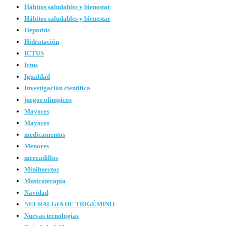
Hábitos saludables y bienestar
Hábitos saludables y bienestar
Hepatitis
Hidratación
ICTUS
Ictus
Igualdad
Investigación científica
juegos olimpicos
Mayores
Mayores
medicamentos
Menores
mercadillos
Minihuertos
Musicoterapia
Navidad
NEURALGIA DE TRIGÉMINO
Nuevas tecnologias