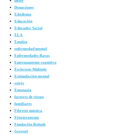
dolor
Donaciones
Edadismo
Educación
Educador Social
ELA
Empleo
enfermedad mental
Enfermedades Raras
Entrenamiento cognitivo
Esclerosis Múltiple
Estimulación mental
estrés
Eutanasia
factores de riesgo
familiares
Fibrosis quistica
Fisioterapeuta
Fundación Bobath
Gerosol