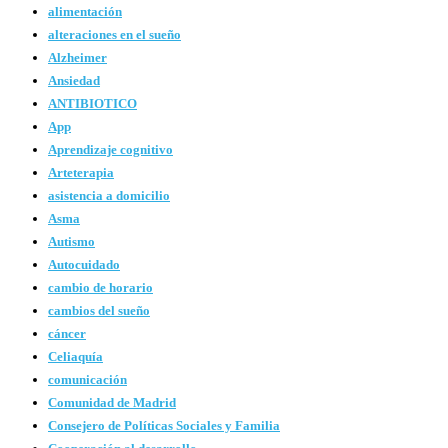
alimentación
alteraciones en el sueño
Alzheimer
Ansiedad
ANTIBIOTICO
App
Aprendizaje cognitivo
Arteterapia
asistencia a domicilio
Asma
Autismo
Autocuidado
cambio de horario
cambios del sueño
cáncer
Celiaquía
comunicación
Comunidad de Madrid
Consejero de Políticas Sociales y Familia