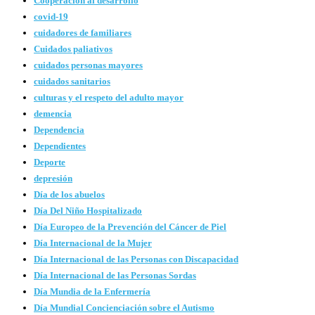
Cooperación al desarrollo
covid-19
cuidadores de familiares
Cuidados paliativos
cuidados personas mayores
cuidados sanitarios
culturas y el respeto del adulto mayor
demencia
Dependencia
Dependientes
Deporte
depresión
Día de los abuelos
Día Del Niño Hospitalizado
Día Europeo de la Prevención del Cáncer de Piel
Día Internacional de la Mujer
Día Internacional de las Personas con Discapacidad
Día Internacional de las Personas Sordas
Día Mundia de la Enfermería
Día Mundial Concienciación sobre el Autismo