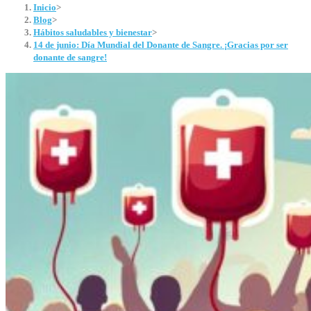
Inicio
>
Blog
>
Hábitos saludables y bienestar
>
14 de junio: Día Mundial del Donante de Sangre. ¡Gracias por ser
donante de sangre!