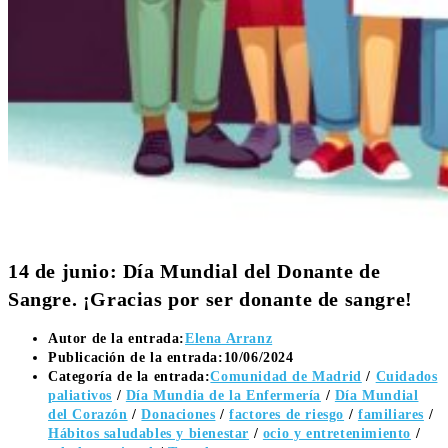
14 de junio: Día Mundial del Donante de
Sangre. ¡Gracias por ser donante de sangre!
Autor de la entrada:
Elena Arranz
Publicación de la entrada:
10/06/2024
Categoría de la entrada:
Comunidad de Madrid
/
Cuidados
paliativos
/
Día Mundia de la Enfermería
/
Día Mundial
del Corazón
/
Donaciones
/
factores de riesgo
/
familiares
/
Hábitos saludables y bienestar
/
ocio y entretenimiento
/