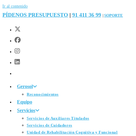
Ir al contenido
PÍDENOS PRESUPUESTO
|
91 411 36 99
SOPORTE
|
Gerosol
Reconocimientos
Equipo
Servicios
Servicios de Auxiliares Titulados
Servicios de Cuidadores
Unidad de Rehabilitación Cognitiva y Funcional