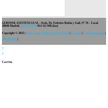
GEROSOL ASISTENCIA SL
- Avda. Dr. Federico Rubio y Galí, Nº 76 – Local.
28040 Madrid.
914 113 699
- 914 112 948 (fax)
Copyright © 2025 |
Aviso Legal | Política de Privacidad
|
Cookies
|
Canal Denuncias
|
Web Design
|
×
×
Carrito