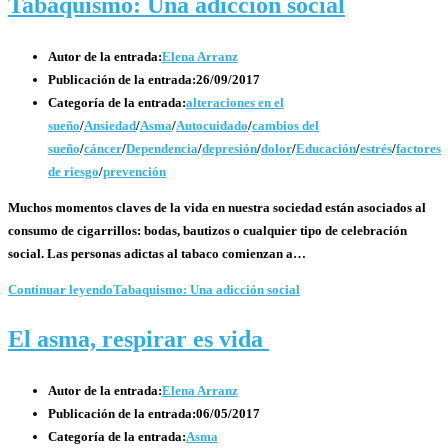
Tabaquismo: Una adicción social
Autor de la entrada:
Elena Arranz
Publicación de la entrada:
26/09/2017
Categoría de la entrada:
alteraciones en el
sueño
/
Ansiedad
/
Asma
/
Autocuidado
/
cambios del
sueño
/
cáncer
/
Dependencia
/
depresión
/
dolor
/
Educación
/
estrés
/
factores
de riesgo
/
prevención
Muchos momentos claves de la vida en nuestra sociedad están asociados al
consumo de cigarrillos: bodas, bautizos o cualquier tipo de celebración
social. Las personas adictas al tabaco comienzan a…
Continuar leyendo
Tabaquismo: Una adicción social
El asma, respirar es vida
Autor de la entrada:
Elena Arranz
Publicación de la entrada:
06/05/2017
Categoría de la entrada:
Asma