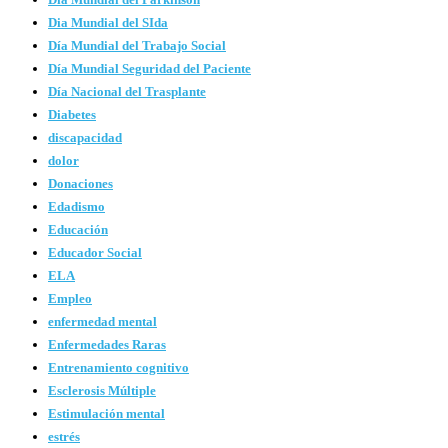
Dia Mundial del SIda
Día Mundial del Trabajo Social
Día Mundial Seguridad del Paciente
Día Nacional del Trasplante
Diabetes
discapacidad
dolor
Donaciones
Edadismo
Educación
Educador Social
ELA
Empleo
enfermedad mental
Enfermedades Raras
Entrenamiento cognitivo
Esclerosis Múltiple
Estimulación mental
estrés