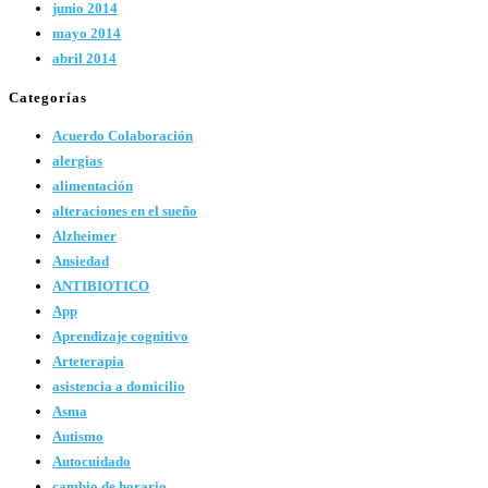
junio 2014
mayo 2014
abril 2014
Categorías
Acuerdo Colaboración
alergias
alimentación
alteraciones en el sueño
Alzheimer
Ansiedad
ANTIBIOTICO
App
Aprendizaje cognitivo
Arteterapia
asistencia a domicilio
Asma
Autismo
Autocuidado
cambio de horario