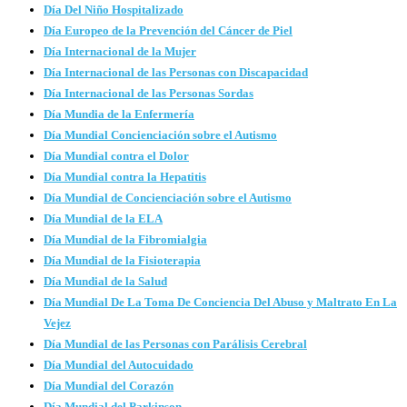
Día Del Niño Hospitalizado
Día Europeo de la Prevención del Cáncer de Piel
Día Internacional de la Mujer
Día Internacional de las Personas con Discapacidad
Día Internacional de las Personas Sordas
Día Mundia de la Enfermería
Día Mundial Concienciación sobre el Autismo
Día Mundial contra el Dolor
Día Mundial contra la Hepatitis
Día Mundial de Concienciación sobre el Autismo
Día Mundial de la ELA
Día Mundial de la Fibromialgia
Día Mundial de la Fisioterapia
Día Mundial de la Salud
Día Mundial De La Toma De Conciencia Del Abuso y Maltrato En La
Vejez
Día Mundial de las Personas con Parálisis Cerebral
Día Mundial del Autocuidado
Día Mundial del Corazón
Día Mundial del Parkinson