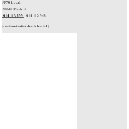
Nº76 Local.
28040 Madrid
914 113 699
|
914 112 948
[custom-twitter-feeds feed=1]