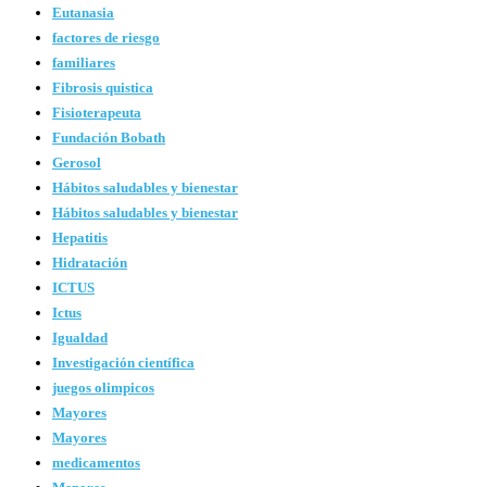
Eutanasia
factores de riesgo
familiares
Fibrosis quistica
Fisioterapeuta
Fundación Bobath
Gerosol
Hábitos saludables y bienestar
Hábitos saludables y bienestar
Hepatitis
Hidratación
ICTUS
Ictus
Igualdad
Investigación científica
juegos olimpicos
Mayores
Mayores
medicamentos