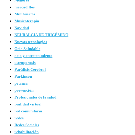
Menores
mercadillos
Minihuertos
Musicoterapia
Navidad
NEURALGIA DE TRIGÉMINO
Nuevas tecnologias
Ocio Saludable
ocio y entretenimiento
osteoporosis
Parálisis Cerebral
Parkinson
petanca
prevención
Profesionales de la salud
realidad virtual
red comunitaria
redes
Redes Sociales
rehabilitación