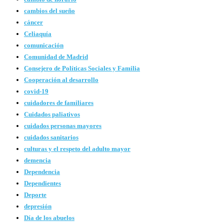
cambios del sueño
cáncer
Celiaquía
comunicación
Comunidad de Madrid
Consejero de Políticas Sociales y Familia
Cooperación al desarrollo
covid-19
cuidadores de familiares
Cuidados paliativos
cuidados personas mayores
cuidados sanitarios
culturas y el respeto del adulto mayor
demencia
Dependencia
Dependientes
Deporte
depresión
Día de los abuelos