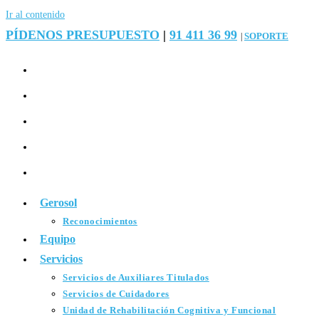
Ir al contenido
PÍDENOS PRESUPUESTO
|
91 411 36 99
SOPORTE
|
Gerosol
Reconocimientos
Equipo
Servicios
Servicios de Auxiliares Titulados
Servicios de Cuidadores
Unidad de Rehabilitación Cognitiva y Funcional