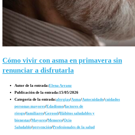
Cómo vivir con asma en primavera sin
renunciar a disfrutarla
Autor de la entrada:
Elena Arranz
Publicación de la entrada:
15/05/2026
Categoría de la entrada:
alergias
/
Asma
/
Autocuidado
/
cuidados
personas mayores
/
Edadismo
/
factores de
riesgo
/
familiares
/
Gerosol
/
Hábitos saludables y
bienestar
/
Mayores
/
Menores
/
Ocio
Saludable
/
prevención
/
Profesionales de la salud