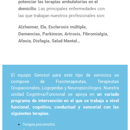
potenciar las terapias ambulatorias en el
domicilio
. Las principales enfermedades con
las que trabajan nuestros profesionales son:
Alzheimer, Ela, Esclerosis múltiple,
Demencias, Parkinson, Artrosis, Fibromialgia,
Afasia, Disfagia, Salud Mental…
El equipo Gerosol para este tipo de servicios se
compone de Fisioterapeutas, Terapeutas
Ocupacionales, Logopedas y Neuropsicólogos. Nuestra
unidad Cognitiva/Funcional se apoya en
un variado
programa de intervención en el que se trabaja a nivel
funcional, cognitivo, conductual y sensorial con las
siguientes terapias.
Terapia psicomotriz