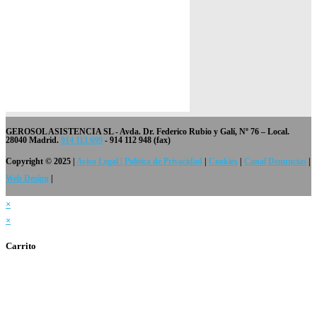
GEROSOL ASISTENCIA SL
- Avda. Dr. Federico Rubio y Galí, Nº 76 – Local.
28040 Madrid.
914 113 699
- 914 112 948 (fax)
Copyright © 2025 |
Aviso Legal | Política de Privacidad
|
Cookies
|
Canal Denuncias
|
Web Design
|
×
×
Carrito