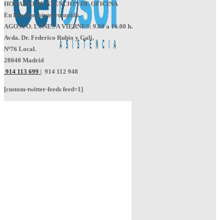
HORARIO DE ATENCIÓN DE OFICINA
En horario ininterrumpido.
AGOSTO. LUNES A VIERNES: 9.00 a 16.00 h.
Avda. Dr. Federico Rubio y Galí,
Nº76 Local.
28040 Madrid
914 113 699
|
914 112 948
[custom-twitter-feeds feed=1]