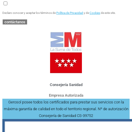
Declaro conocer y aceptar los términos de
Política de Privacidad
y de
Cookies
de este site.
contáctanos
Consejería Sanidad
Empresa Autorizada
Gerosol posee todos los certificados para prestar sus servicios con la
máxima garantía de calidad en todo el territorio regional. Nº de autorización
Consejería de Sanidad CS-39752