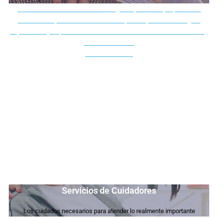
El servicio de Auxiliar Titulado va dirigido a personas que presentan
desde una dependencia moderada a aquellas que sufren una gran
dependencia
y requieren en su vida diaria unos cuidados asistenciales y
atención sanitaria.
Más Información
Servicios de Cuidadores
Los cuidados necesarios para atender lo realmente importante