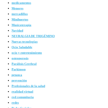
medicamentos
Menores
mercadillos
Minihuertos
Musicoterapia
Navidad
NEURALGIA DE TRIGÉMINO
Nuevas tecnologias
Ocio Saludable
ocio y entretenimiento
osteoporosis
Parálisis Cerebral
Parkinson
petanca
prevención
Profesionales de la salud
realidad virtual
red comunitaria
redes