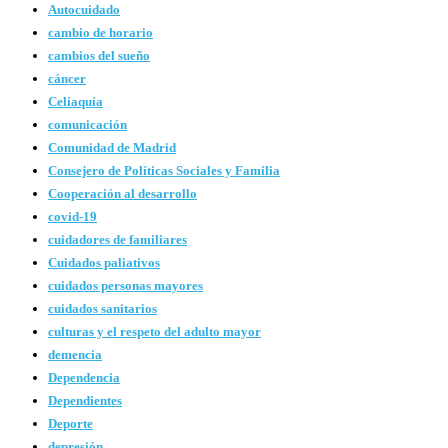
Autocuidado
cambio de horario
cambios del sueño
cáncer
Celiaquía
comunicación
Comunidad de Madrid
Consejero de Políticas Sociales y Familia
Cooperación al desarrollo
covid-19
cuidadores de familiares
Cuidados paliativos
cuidados personas mayores
cuidados sanitarios
culturas y el respeto del adulto mayor
demencia
Dependencia
Dependientes
Deporte
depresión