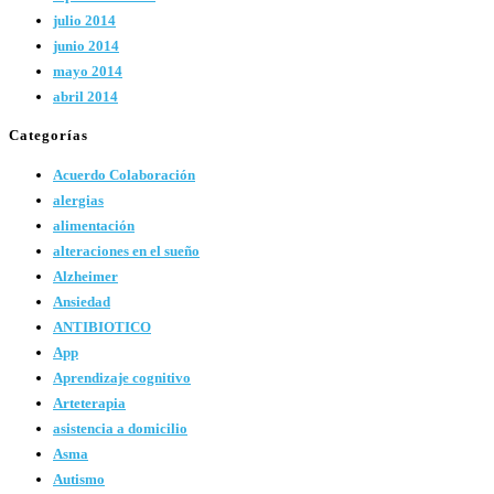
julio 2014
junio 2014
mayo 2014
abril 2014
Categorías
Acuerdo Colaboración
alergias
alimentación
alteraciones en el sueño
Alzheimer
Ansiedad
ANTIBIOTICO
App
Aprendizaje cognitivo
Arteterapia
asistencia a domicilio
Asma
Autismo