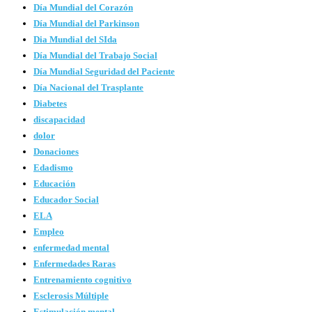
Día Mundial del Corazón
Día Mundial del Parkinson
Dia Mundial del SIda
Día Mundial del Trabajo Social
Día Mundial Seguridad del Paciente
Día Nacional del Trasplante
Diabetes
discapacidad
dolor
Donaciones
Edadismo
Educación
Educador Social
ELA
Empleo
enfermedad mental
Enfermedades Raras
Entrenamiento cognitivo
Esclerosis Múltiple
Estimulación mental