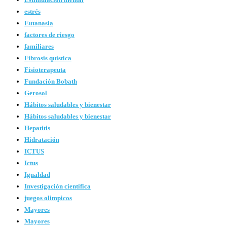
estrés
Eutanasia
factores de riesgo
familiares
Fibrosis quistica
Fisioterapeuta
Fundación Bobath
Gerosol
Hábitos saludables y bienestar
Hábitos saludables y bienestar
Hepatitis
Hidratación
ICTUS
Ictus
Igualdad
Investigación científica
juegos olimpicos
Mayores
Mayores