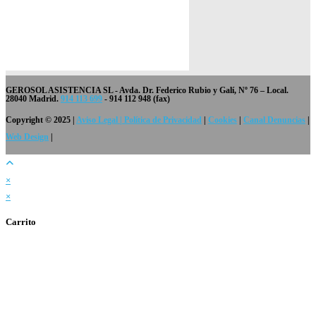
GEROSOL ASISTENCIA SL
- Avda. Dr. Federico Rubio y Galí, Nº 76 – Local.
28040 Madrid.
914 113 699
- 914 112 948 (fax)
Copyright © 2025 |
Aviso Legal | Política de Privacidad
|
Cookies
|
Canal Denuncias
|
Web Design
|
×
×
Carrito