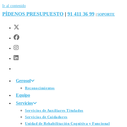
Ir al contenido
PÍDENOS PRESUPUESTO
|
91 411 36 99
SOPORTE
|
Gerosol
Reconocimientos
Equipo
Servicios
Servicios de Auxiliares Titulados
Servicios de Cuidadores
Unidad de Rehabilitación Cognitiva y Funcional