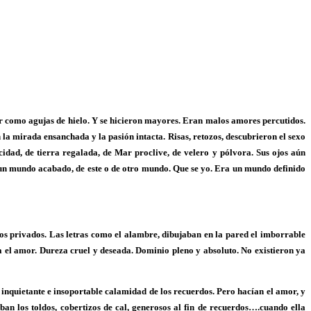
or como agujas de hielo. Y se hicieron mayores. Eran malos amores percutidos.
 la mirada ensanchada y la pasión intacta. Risas, retozos, descubrieron el sexo
idad, de tierra regalada, de Mar proclive, de velero y pólvora. Sus ojos aún
un mundo acabado, de este o de otro mundo. Que se yo. Era un mundo definido
undos privados. Las letras como el alambre, dibujaban en la pared el imborrable
ía el amor. Dureza cruel y deseada. Dominio pleno y absoluto. No existieron ya
la inquietante e insoportable calamidad de los recuerdos. Pero hacían el amor, y
n los toldos, cobertizos de cal, generosos al fin de recuerdos….cuando ella