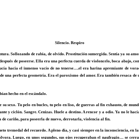
Silencio. Respiro
ntura. Sollozando de rabia, de olvido. Prostitución sumergida. Sentía ya su am
después de poseerse. Ella era una perfecta cuerda de violoncelo, boca abajo, con
ducía hacia el inmenso vacío de no tenerse….el era harina apremiante de vorac
 de una perfecta geometría. Era el paroxismo del amor. Era también resaca de 
bían hecho en el escándalo.
de su sexo. Tu pelo en bucles, tu pelo en liso, de guerras al fin exhausto, de m
ante y ciclón. Sangre. Cenizas. Huele a destino. A rencor y a odio. Ya no le hac
 de cariño, para poseerla de nuevo, derrotarla, violencia al fin.
ueto tremedal del recuerdo. A pleno día, y casi siempre en la inconsciencia, en 
vora. Luego, en unos segundos, sus ojos recuperaban el naufragio… se cerraba