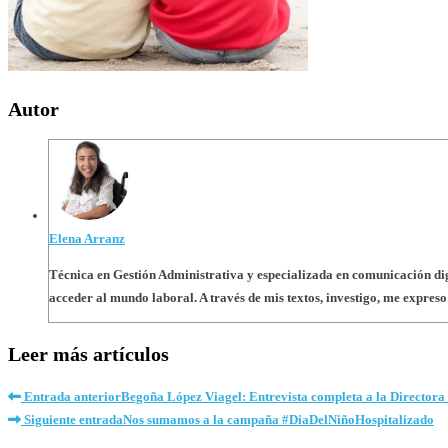
Autor
Elena Arranz
Técnica en Gestión Administrativa y especializada en comunicación digi
acceder al mundo laboral. A través de mis textos, investigo, me expre
Leer más artículos
Entrada anterior
Begoña López Viagel: Entrevista completa a la Directora
Siguiente entrada
Nos sumamos a la campaña #DiaDelNiñoHospitalizado