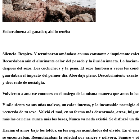
Enhorabuena al ganador, ahí lo tenéis:
Silencio. Respiro. Y terminaron amándose en una constante e inquietante cale
Recordaban aún el alucinante calor del pasado y la ilusión intacta. Lo hacían 
después del sexo. Los cuchicheos y la pena. El sexo también a veces les con
guardaban el impacto del primer día. Abordaje pleno. Descubrimiento exacto
y decorado de nostalgia.
Volvieron a amarse entonces en el sosiego de la misma manera que antes lo ha
Y sólo siento ya sus uñas malvas, un calor intenso, y la incansable nostalgia 
recuerdo de tu sexo. Volvió el mal, en su forma más descarnada, atroz, fulgur
más las caricias, nunca más los besos, Nunca ya nada existió. Se disfrazó un día
Hacían el amor bajo los toldos, en los negros acantilados del olvido. En el esc
se encontraban. Reemplazaban la soledad por sangre y pólvora. Sangre y pól