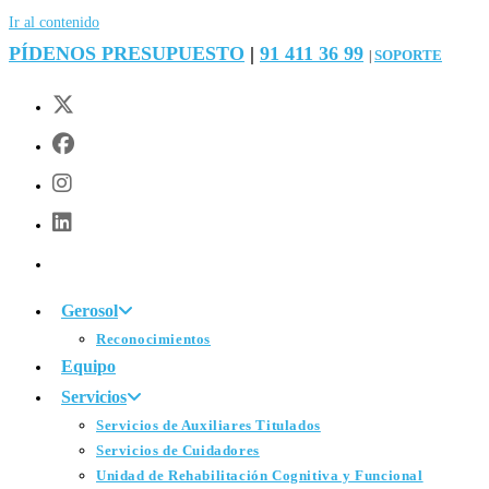
Ir al contenido
PÍDENOS PRESUPUESTO
|
91 411 36 99
SOPORTE
|
Gerosol
Reconocimientos
Equipo
Servicios
Servicios de Auxiliares Titulados
Servicios de Cuidadores
Unidad de Rehabilitación Cognitiva y Funcional