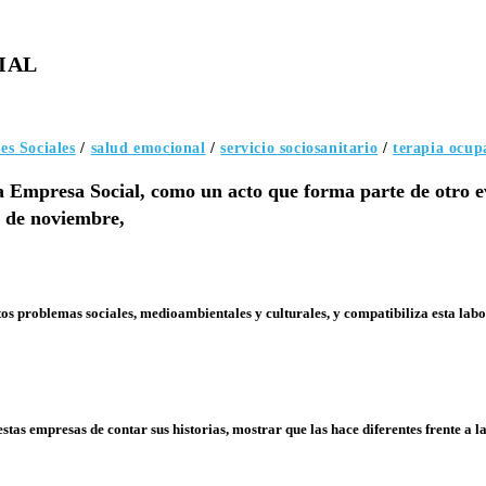
IAL
es Sociales
/
salud emocional
/
servicio sociosanitario
/
terapia ocup
 la Empresa Social, como un acto que forma parte de otro 
8 de noviembre,
os problemas sociales, medioambientales y culturales, y compatibiliza esta lab
estas empresas de contar sus historias, mostrar que las hace diferentes frente a 