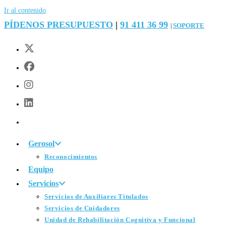
Ir al contenido
PÍDENOS PRESUPUESTO
|
91 411 36 99
SOPORTE
|
Gerosol
Reconocimientos
Equipo
Servicios
Servicios de Auxiliares Titulados
Servicios de Cuidadores
Unidad de Rehabilitación Cognitiva y Funcional