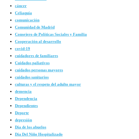
cáncer
Celiaquía
comunicación
Comunidad de Madrid
Consejero de Políticas Sociales y Familia
Cooperación al desarrollo
covid-19
cuidadores de familiares
Cuidados paliativos
cuidados personas mayores
cuidados sanitarios
culturas y el respeto del adulto mayor
demencia
Dependencia
Dependientes
Deporte
depresión
Día de los abuelos
Día Del Niño Hospitalizado