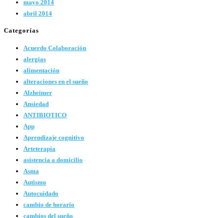
mayo 2014
abril 2014
Categorías
Acuerdo Colaboración
alergias
alimentación
alteraciones en el sueño
Alzheimer
Ansiedad
ANTIBIOTICO
App
Aprendizaje cognitivo
Arteterapia
asistencia a domicilio
Asma
Autismo
Autocuidado
cambio de horario
cambios del sueño