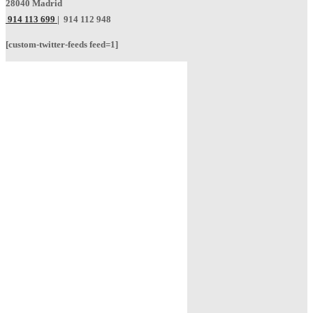
28040 Madrid
914 113 699
|
914 112 948
[custom-twitter-feeds feed=1]