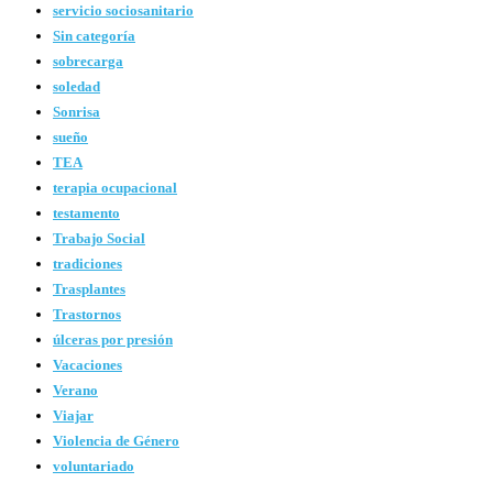
servicio sociosanitario
Sin categoría
sobrecarga
soledad
Sonrisa
sueño
TEA
terapia ocupacional
testamento
Trabajo Social
tradiciones
Trasplantes
Trastornos
úlceras por presión
Vacaciones
Verano
Viajar
Violencia de Género
voluntariado