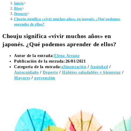
Inicio
>
Blog
>
Deporte
>
Chouju significa «vivir muchos años» en japonés. ¿Qué podemos
aprender de ellos?
Chouju significa «vivir muchos años» en
japonés. ¿Qué podemos aprender de ellos?
Autor de la entrada:
Elena Arranz
Publicación de la entrada:
26/01/2021
Categoría de la entrada:
alimentación
/
Ansiedad
/
Autocuidado
/
Deporte
/
Hábitos saludables y bienestar
/
Mayores
/
prevención