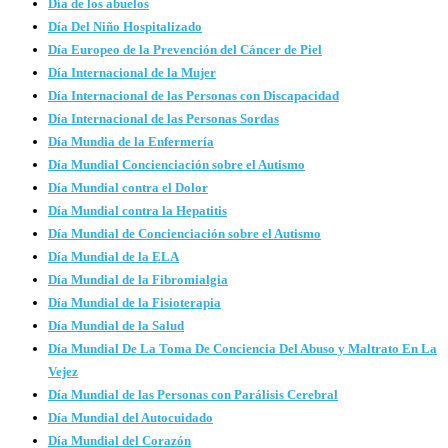
Día de los abuelos
Día Del Niño Hospitalizado
Día Europeo de la Prevención del Cáncer de Piel
Día Internacional de la Mujer
Día Internacional de las Personas con Discapacidad
Día Internacional de las Personas Sordas
Día Mundia de la Enfermería
Día Mundial Concienciación sobre el Autismo
Día Mundial contra el Dolor
Día Mundial contra la Hepatitis
Día Mundial de Concienciación sobre el Autismo
Día Mundial de la ELA
Día Mundial de la Fibromialgia
Día Mundial de la Fisioterapia
Día Mundial de la Salud
Día Mundial De La Toma De Conciencia Del Abuso y Maltrato En La
Vejez
Día Mundial de las Personas con Parálisis Cerebral
Día Mundial del Autocuidado
Día Mundial del Corazón