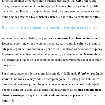
Entre las distintas artes marciales, podemos destacar el
Tai Chi Chuan
, una
disciplina marcial oriental que trabaja con la concentración y con el equilibrio
de la persona. Este tipo de ejercicio es ideal para las personas mayores ya que
tiene grandes efectos a nivel mental y físico, y contribuye a combatir el estrés.
Bienestar físico y mental, y un objetivo claro en la vida
Además del ejercicio físico, los japoneses
entrenan el cerebro mediante la
lectura
, la escritura y los ejercicios mentales, cultivando la cultura y el amor al
arte para seguir activos por fuera y por dentro. Canalizar las emociones es pieza
fundamental para disminuir el envejecimiento, y el contacto con la naturaleza,
y el bienestar a través de la decoración pueden ser herramientas para encontrar
paz y relax.
Por último, queremos destacar una filosofía de vida llamada
ikigai,
o “razón de
vivir
”. Okinawa es la mayor de un archipiélago de 160 islas, y sus habitantes
basan su vida en este principio, que se resumen tener claridad sobre el objetivo
que uno tiene en la vida; los ancianos del lugar dicen que
si una persona tiene
clara la razón por la que se levanta cada mañana
, esa persona vivirá una
larga vida.