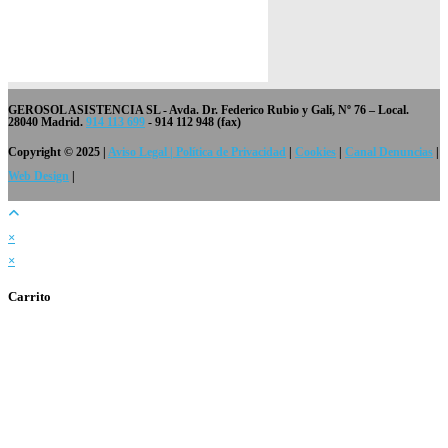
GEROSOL ASISTENCIA SL
- Avda. Dr. Federico Rubio y Galí, Nº 76 – Local.
28040 Madrid.
914 113 699
- 914 112 948 (fax)
Copyright © 2025 |
Aviso Legal | Política de Privacidad
|
Cookies
|
Canal Denuncias
|
Web Design
|
×
×
Carrito