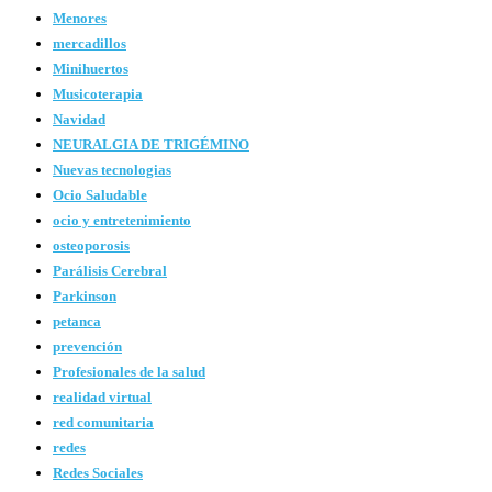
Menores
mercadillos
Minihuertos
Musicoterapia
Navidad
NEURALGIA DE TRIGÉMINO
Nuevas tecnologias
Ocio Saludable
ocio y entretenimiento
osteoporosis
Parálisis Cerebral
Parkinson
petanca
prevención
Profesionales de la salud
realidad virtual
red comunitaria
redes
Redes Sociales