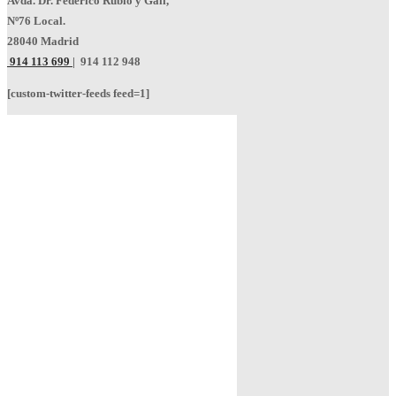
Avda. Dr. Federico Rubio y Galí,
Nº76 Local.
28040 Madrid
914 113 699
|
914 112 948
[custom-twitter-feeds feed=1]