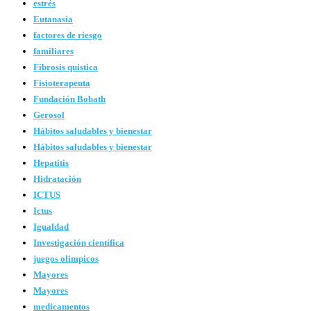
estrés
Eutanasia
factores de riesgo
familiares
Fibrosis quistica
Fisioterapeuta
Fundación Bobath
Gerosol
Hábitos saludables y bienestar
Hábitos saludables y bienestar
Hepatitis
Hidratación
ICTUS
Ictus
Igualdad
Investigación científica
juegos olimpicos
Mayores
Mayores
medicamentos