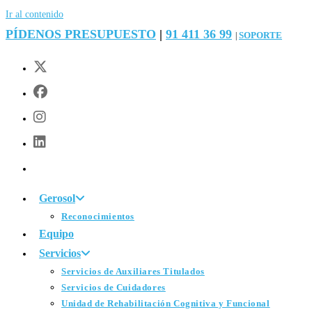
Ir al contenido
PÍDENOS PRESUPUESTO
|
91 411 36 99
SOPORTE
|
Gerosol
Reconocimientos
Equipo
Servicios
Servicios de Auxiliares Titulados
Servicios de Cuidadores
Unidad de Rehabilitación Cognitiva y Funcional