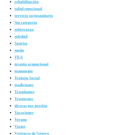
rehabilitación
salud emocional
servicio sociosanitario
Sin categoría
sobrecarga
soledad
Sonrisa
sueño
TEA
terapia ocupacional
testamento
Trabajo Social
tradiciones
Trasplantes
Trastornos
úlceras por presión
Vacaciones
Verano
Viajar
Violencia de Género