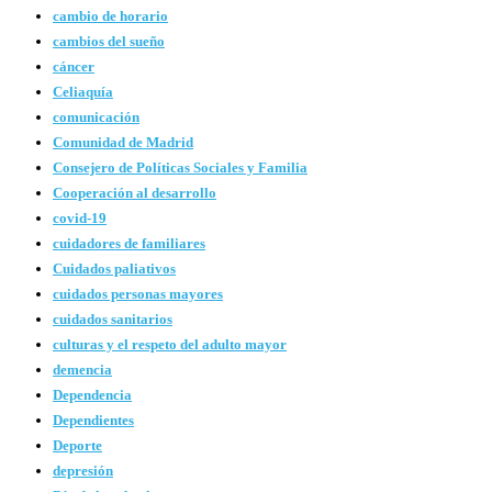
cambio de horario
cambios del sueño
cáncer
Celiaquía
comunicación
Comunidad de Madrid
Consejero de Políticas Sociales y Familia
Cooperación al desarrollo
covid-19
cuidadores de familiares
Cuidados paliativos
cuidados personas mayores
cuidados sanitarios
culturas y el respeto del adulto mayor
demencia
Dependencia
Dependientes
Deporte
depresión