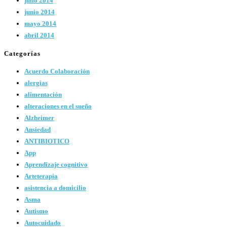
julio 2014
junio 2014
mayo 2014
abril 2014
Categorías
Acuerdo Colaboración
alergias
alimentación
alteraciones en el sueño
Alzheimer
Ansiedad
ANTIBIOTICO
App
Aprendizaje cognitivo
Arteterapia
asistencia a domicilio
Asma
Autismo
Autocuidado