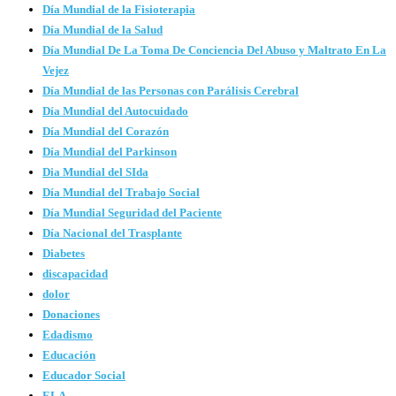
Día Mundial de la Fisioterapia
Día Mundial de la Salud
Día Mundial De La Toma De Conciencia Del Abuso y Maltrato En La
Vejez
Día Mundial de las Personas con Parálisis Cerebral
Día Mundial del Autocuidado
Día Mundial del Corazón
Día Mundial del Parkinson
Dia Mundial del SIda
Día Mundial del Trabajo Social
Día Mundial Seguridad del Paciente
Día Nacional del Trasplante
Diabetes
discapacidad
dolor
Donaciones
Edadismo
Educación
Educador Social
ELA