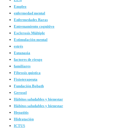
Empleo
enfermedad mental
Enfermedades Raras
Entrenamiento cognitivo
Esclerosis Múltiple
Estimulación mental
estrés
Eutanasia
factores de riesgo
familiares
Fibrosis quistica
Fisioterapeuta
Fundación Bobath
Gerosol
Hábitos saludables y bienestar
Hábitos saludables y bienestar
Hepatitis
Hidratación
ICTUS