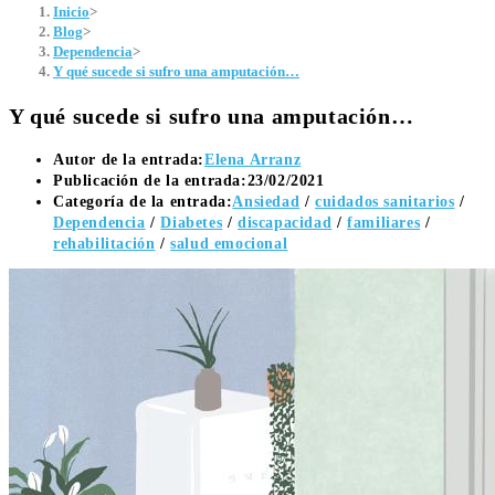
Inicio
>
Blog
>
Dependencia
>
Y qué sucede si sufro una amputación…
Y qué sucede si sufro una amputación…
Autor de la entrada:
Elena Arranz
Publicación de la entrada:
23/02/2021
Categoría de la entrada:
Ansiedad
/
cuidados sanitarios
/
Dependencia
/
Diabetes
/
discapacidad
/
familiares
/
rehabilitación
/
salud emocional