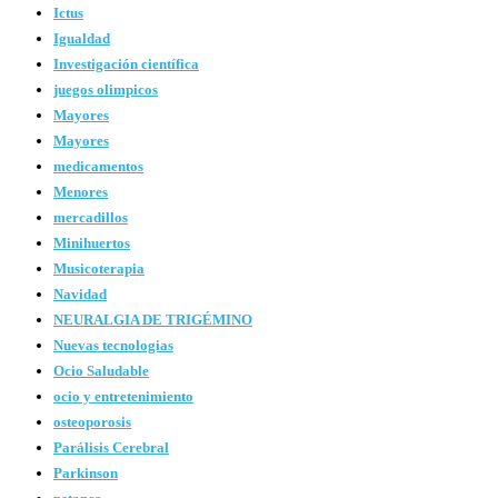
Ictus
Igualdad
Investigación científica
juegos olimpicos
Mayores
Mayores
medicamentos
Menores
mercadillos
Minihuertos
Musicoterapia
Navidad
NEURALGIA DE TRIGÉMINO
Nuevas tecnologias
Ocio Saludable
ocio y entretenimiento
osteoporosis
Parálisis Cerebral
Parkinson