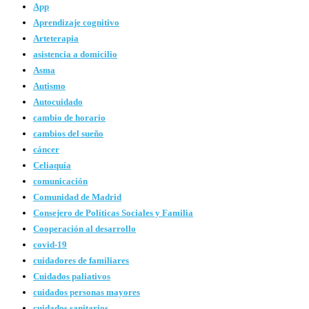
App
Aprendizaje cognitivo
Arteterapia
asistencia a domicilio
Asma
Autismo
Autocuidado
cambio de horario
cambios del sueño
cáncer
Celiaquía
comunicación
Comunidad de Madrid
Consejero de Políticas Sociales y Familia
Cooperación al desarrollo
covid-19
cuidadores de familiares
Cuidados paliativos
cuidados personas mayores
cuidados sanitarios