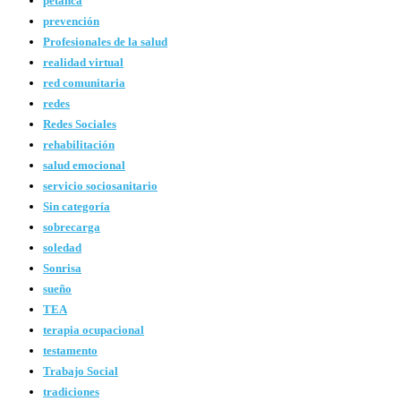
petanca
prevención
Profesionales de la salud
realidad virtual
red comunitaria
redes
Redes Sociales
rehabilitación
salud emocional
servicio sociosanitario
Sin categoría
sobrecarga
soledad
Sonrisa
sueño
TEA
terapia ocupacional
testamento
Trabajo Social
tradiciones