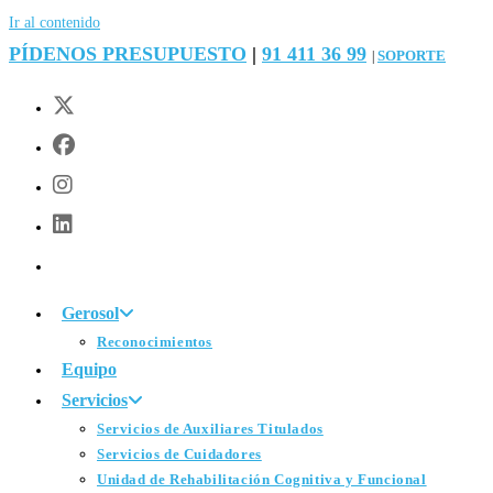
Ir al contenido
PÍDENOS PRESUPUESTO
|
91 411 36 99
SOPORTE
|
Gerosol
Reconocimientos
Equipo
Servicios
Servicios de Auxiliares Titulados
Servicios de Cuidadores
Unidad de Rehabilitación Cognitiva y Funcional