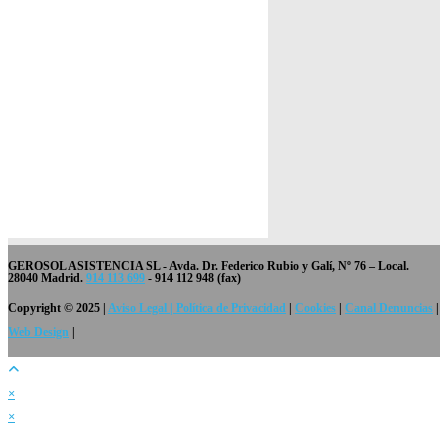
GEROSOL ASISTENCIA SL
- Avda. Dr. Federico Rubio y Galí, Nº 76 – Local.
28040 Madrid.
914 113 699
- 914 112 948 (fax)
Copyright © 2025 |
Aviso Legal | Política de Privacidad
|
Cookies
|
Canal Denuncias
|
Web Design
|
×
×