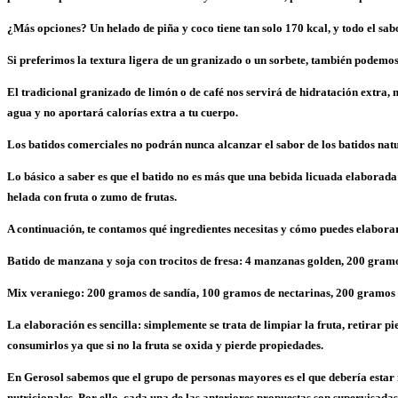
¿Más opciones? Un helado de piña y coco tiene tan solo 170 kcal, y todo el s
Si preferimos la textura ligera de
un granizado o un sorbete
, también podemos 
El tradicional granizado de limón o de café nos servirá de hidratación extra,
agua y no aportará calorías extra a tu cuerpo.
Los batidos comerciales no podrán nunca alcanzar el sabor de los
batidos nat
Lo básico a saber es que el batido no es más que una bebida licuada elaborada c
helada con fruta o zumo de frutas.
A continuación, te contamos qué ingredientes necesitas y
cómo puedes elaborar 
Batido de manzana
y soja con trocitos de fresa: 4 manzanas golden, 200 gramo
Mix veraniego
: 200 gramos de sandía, 100 gramos de nectarinas, 200 gramos
La elaboración
es sencilla: simplemente se trata de limpiar la fruta, retirar p
consumirlos ya que si no la fruta se oxida y pierde propiedades.
En
Gerosol
sabemos que el grupo de
personas mayores
es el que debería esta
nutricionales.
Por ello, cada una de las anteriores propuestas son supervisada