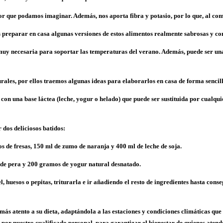
abor que podamos imaginar. Además, nos aporta fibra y potasio, por lo que, al 
preparar en casa algunas versiones de estos alimentos realmente sabrosas y con
 muy necesaria para soportar las temperaturas del verano. Además, puede ser una 
urales
, por ellos traemos algunas ideas para elaborarlos en casa de forma sencill
on una base láctea (leche, yogur o helado) que puede ser sustituida por cualquier
dos deliciosos batidos:
s de fresas, 150 ml de zumo de naranja y 400 ml de leche de soja.
 de pera y 200 gramos de yogur natural desnatado.
iel, huesos o pepitas, triturarla e ir añadiendo el resto de ingredientes hasta con
r más atento a su dieta, adaptándola a las estaciones y condiciones climáticas 
s por nuestro cualificado personal, para garantizar el bienestar de quienes ate