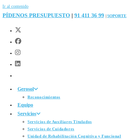
Ir al contenido
PÍDENOS PRESUPUESTO
|
91 411 36 99
SOPORTE
|
Gerosol
Reconocimientos
Equipo
Servicios
Servicios de Auxiliares Titulados
Servicios de Cuidadores
Unidad de Rehabilitación Cognitiva y Funcional