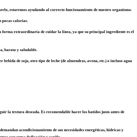
comerlo, estaremos ayudando al correcto funcionamiento de nuestro organismo.
 pocas calorías.
forma extraordinaria de cuidar la línea, ya que su principal ingrediente es el
a, barata y saludable.
 bebida de soja, otro tipo de leche (de almendras, avena, etc.) o incluso agua
seguir la textura deseada. Es recomendable hacer los batidos justo antes de
que demandan acondicionamiento de
sus necesidades energéticas, hídricas y
ndemos con suma dedicación y cariño.