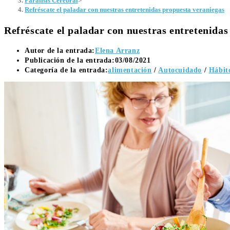
Parálisis Cerebral
>
Refréscate el paladar con nuestras entretenidas propuesta veraniegas
Refréscate el paladar con nuestras entretenida
Autor de la entrada:
Elena Arranz
Publicación de la entrada:
03/08/2021
Categoría de la entrada:
alimentación
/
Autocuidado
/
Hábito