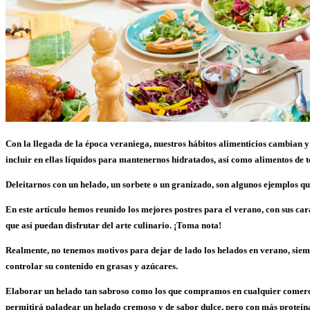
Con la llegada de la época veraniega, nuestros hábitos alimenticios cambian y
incluir en ellas líquidos para mantenernos hidratados, así como alimentos de t
Deleitarnos con un helado, un sorbete o un granizado, son algunos ejemplos 
En este artículo hemos reunido l
os mejores postres para el verano, con sus car
que así puedan disfrutar del arte culinario. ¡
Toma nota!
Realmente, no tenemos motivos para dejar de lado los
helados
en verano, siem
controlar su contenido en grasas y azúcares.
Elaborar un helado tan sabroso como los que compramos en cualquier comer
permitirá paladear un helado cremoso y de sabor dulce, pero con más proteínas