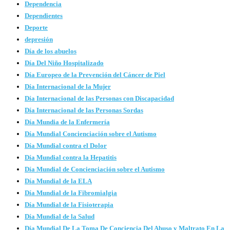
Dependencia
Dependientes
Deporte
depresión
Día de los abuelos
Día Del Niño Hospitalizado
Día Europeo de la Prevención del Cáncer de Piel
Día Internacional de la Mujer
Día Internacional de las Personas con Discapacidad
Día Internacional de las Personas Sordas
Día Mundia de la Enfermería
Día Mundial Concienciación sobre el Autismo
Día Mundial contra el Dolor
Día Mundial contra la Hepatitis
Día Mundial de Concienciación sobre el Autismo
Día Mundial de la ELA
Día Mundial de la Fibromialgia
Día Mundial de la Fisioterapia
Día Mundial de la Salud
Día Mundial De La Toma De Conciencia Del Abuso y Maltrato En La