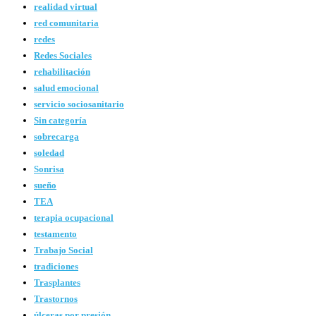
realidad virtual
red comunitaria
redes
Redes Sociales
rehabilitación
salud emocional
servicio sociosanitario
Sin categoría
sobrecarga
soledad
Sonrisa
sueño
TEA
terapia ocupacional
testamento
Trabajo Social
tradiciones
Trasplantes
Trastornos
úlceras por presión