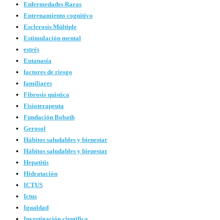
Enfermedades Raras
Entrenamiento cognitivo
Esclerosis Múltiple
Estimulación mental
estrés
Eutanasia
factores de riesgo
familiares
Fibrosis quistica
Fisioterapeuta
Fundación Bobath
Gerosol
Hábitos saludables y bienestar
Hábitos saludables y bienestar
Hepatitis
Hidratación
ICTUS
Ictus
Igualdad
Investigación científica