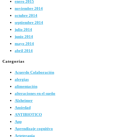
enero 2015
noviembre 2014
octubre 2014
septiembre 2014
julio 2014
junio 2014
mayo 2014
abril 2014
Categorías
Acuerdo Colaboración
alergias
alimentación
alteraciones en el sueño
Alzheimer
Ansiedad
ANTIBIOTICO
App
Aprendizaje cognitivo
Arteterapia