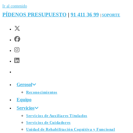
Ir al contenido
PÍDENOS PRESUPUESTO
|
91 411 36 99
SOPORTE
|
Gerosol
Reconocimientos
Equipo
Servicios
Servicios de Auxiliares Titulados
Servicios de Cuidadores
Unidad de Rehabilitación Cognitiva y Funcional