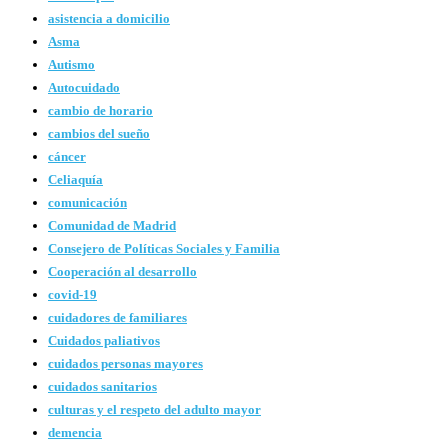
asistencia a domicilio
Asma
Autismo
Autocuidado
cambio de horario
cambios del sueño
cáncer
Celiaquía
comunicación
Comunidad de Madrid
Consejero de Políticas Sociales y Familia
Cooperación al desarrollo
covid-19
cuidadores de familiares
Cuidados paliativos
cuidados personas mayores
cuidados sanitarios
culturas y el respeto del adulto mayor
demencia