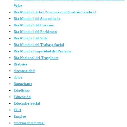
Vejez
Día Mundial de las Personas con Parálisis Cerebral
Día Mundial del Autocuidado
Día Mundial del Corazón
Día Mundial del Parkinson
Dia Mundial del SIda
Día Mundial del Trabajo Social
Día Mundial Seguridad del Paciente
Día Nacional del Trasplante
Diabetes
discapacidad
dolor
Donaciones
Edadismo
Educación
Educador Social
ELA
Empleo
enfermedad mental