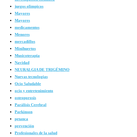
juegos olimpicos
Mayores
Mayores
medicamentos
Menores
mercadillos
Minihuertos
Musicoterapia
Navidad
NEURALGIA DE TRIGÉMINO
Nuevas tecnologias
Ocio Saludable
ocio y entretenimiento
osteoporosis
Parálisis Cerebral
Parkinson
petanca
prevención
Profesionales de la salud