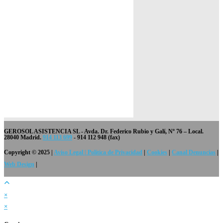
GEROSOL ASISTENCIA SL
- Avda. Dr. Federico Rubio y Galí, Nº 76 – Local.
28040 Madrid.
914 113 699
- 914 112 948 (fax)
Copyright © 2025 |
Aviso Legal | Política de Privacidad
|
Cookies
|
Canal Denuncias
|
Web Design
|
×
×