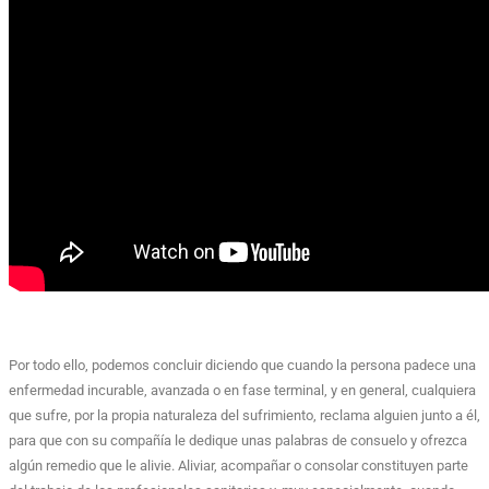
Por todo ello, podemos concluir diciendo que cuando la persona padece una
enfermedad incurable, avanzada o en fase terminal, y en general, cualquiera
que sufre, por la propia naturaleza del sufrimiento, reclama alguien junto a él,
para que con su compañía le dedique unas palabras de consuelo y ofrezca
algún remedio que le alivie. Aliviar, acompañar o consolar constituyen parte