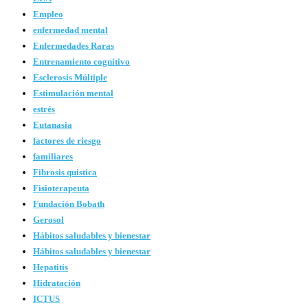
Empleo
enfermedad mental
Enfermedades Raras
Entrenamiento cognitivo
Esclerosis Múltiple
Estimulación mental
estrés
Eutanasia
factores de riesgo
familiares
Fibrosis quistica
Fisioterapeuta
Fundación Bobath
Gerosol
Hábitos saludables y bienestar
Hábitos saludables y bienestar
Hepatitis
Hidratación
ICTUS