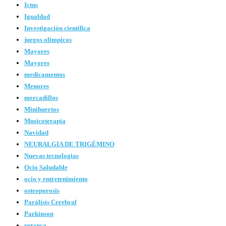
Ictus
Igualdad
Investigación científica
juegos olimpicos
Mayores
Mayores
medicamentos
Menores
mercadillos
Minihuertos
Musicoterapia
Navidad
NEURALGIA DE TRIGÉMINO
Nuevas tecnologias
Ocio Saludable
ocio y entretenimiento
osteoporosis
Parálisis Cerebral
Parkinson
petanca