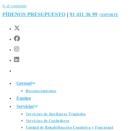
Ir al contenido
PÍDENOS PRESUPUESTO
|
91 411 36 99
SOPORTE
|
Gerosol
Reconocimientos
Equipo
Servicios
Servicios de Auxiliares Titulados
Servicios de Cuidadores
Unidad de Rehabilitación Cognitiva y Funcional