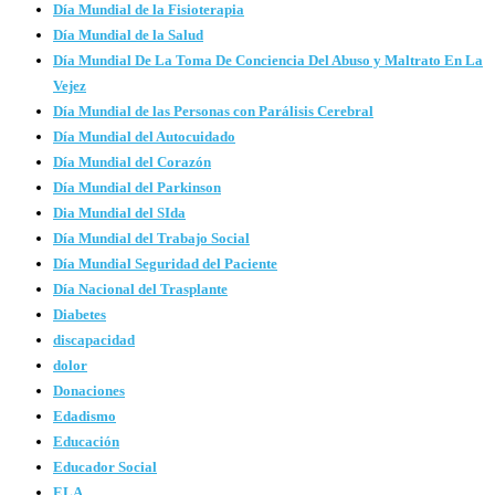
Día Mundial de la Fisioterapia
Día Mundial de la Salud
Día Mundial De La Toma De Conciencia Del Abuso y Maltrato En La
Vejez
Día Mundial de las Personas con Parálisis Cerebral
Día Mundial del Autocuidado
Día Mundial del Corazón
Día Mundial del Parkinson
Dia Mundial del SIda
Día Mundial del Trabajo Social
Día Mundial Seguridad del Paciente
Día Nacional del Trasplante
Diabetes
discapacidad
dolor
Donaciones
Edadismo
Educación
Educador Social
ELA