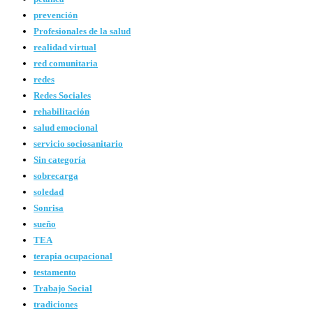
prevención
Profesionales de la salud
realidad virtual
red comunitaria
redes
Redes Sociales
rehabilitación
salud emocional
servicio sociosanitario
Sin categoría
sobrecarga
soledad
Sonrisa
sueño
TEA
terapia ocupacional
testamento
Trabajo Social
tradiciones