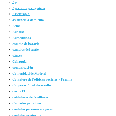
App
Aprendizaje cognitivo
Arteterapia
asistencia a domicilio
Asma
Autismo
Autocuidado
cambio de horario
cambios del sueño
cáncer
Celiaquía
comunicación
Comunidad de Madrid
Consejero de Políticas Sociales y Familia
Cooperación al desarrollo
covid-19
cuidadores de familiares
Cuidados paliativos
cuidados personas mayores
cuidados sanitarios