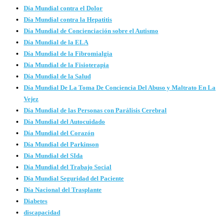
Día Mundial contra el Dolor
Día Mundial contra la Hepatitis
Día Mundial de Concienciación sobre el Autismo
Día Mundial de la ELA
Día Mundial de la Fibromialgia
Día Mundial de la Fisioterapia
Día Mundial de la Salud
Día Mundial De La Toma De Conciencia Del Abuso y Maltrato En La
Vejez
Día Mundial de las Personas con Parálisis Cerebral
Día Mundial del Autocuidado
Día Mundial del Corazón
Día Mundial del Parkinson
Dia Mundial del SIda
Día Mundial del Trabajo Social
Día Mundial Seguridad del Paciente
Día Nacional del Trasplante
Diabetes
discapacidad