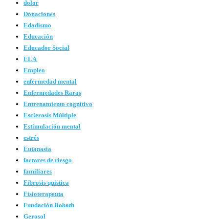
dolor
Donaciones
Edadismo
Educación
Educador Social
ELA
Empleo
enfermedad mental
Enfermedades Raras
Entrenamiento cognitivo
Esclerosis Múltiple
Estimulación mental
estrés
Eutanasia
factores de riesgo
familiares
Fibrosis quistica
Fisioterapeuta
Fundación Bobath
Gerosol