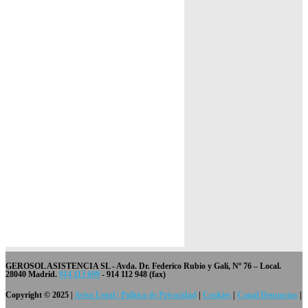
GEROSOL ASISTENCIA SL
- Avda. Dr. Federico Rubio y Galí, Nº 76 – Local.
28040 Madrid.
914 113 699
- 914 112 948 (fax)
Copyright © 2025 |
Aviso Legal | Política de Privacidad
|
Cookies
|
Canal Denuncias
|