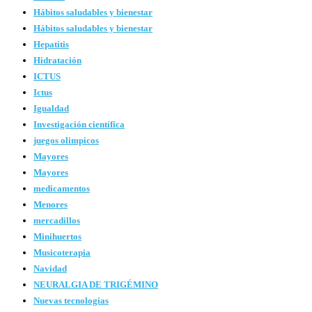
Hábitos saludables y bienestar
Hábitos saludables y bienestar
Hepatitis
Hidratación
ICTUS
Ictus
Igualdad
Investigación científica
juegos olimpicos
Mayores
Mayores
medicamentos
Menores
mercadillos
Minihuertos
Musicoterapia
Navidad
NEURALGIA DE TRIGÉMINO
Nuevas tecnologias