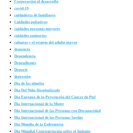
Cooperación al desarrollo
covid-19
cuidadores de familiares
Cuidados paliativos
cuidados personas mayores
cuidados sanitarios
culturas y el respeto del adulto mayor
demencia
Dependencia
Dependientes
Deporte
depresión
Día de los abuelos
Día Del Niño Hospitalizado
Día Europeo de la Prevención del Cáncer de Piel
Día Internacional de la Mujer
Día Internacional de las Personas con Discapacidad
Día Internacional de las Personas Sordas
Día Mundia de la Enfermería
Día Mundial Concienciación sobre el Autismo