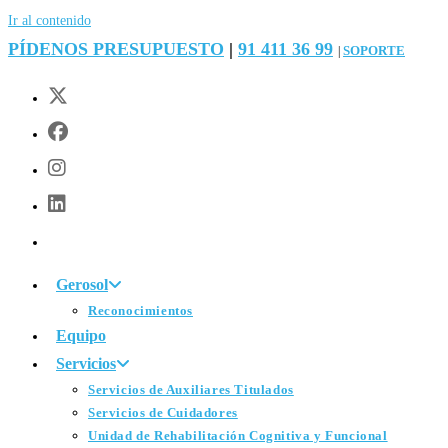
Ir al contenido
PÍDENOS PRESUPUESTO
|
91 411 36 99
SOPORTE
|
Gerosol
Reconocimientos
Equipo
Servicios
Servicios de Auxiliares Titulados
Servicios de Cuidadores
Unidad de Rehabilitación Cognitiva y Funcional