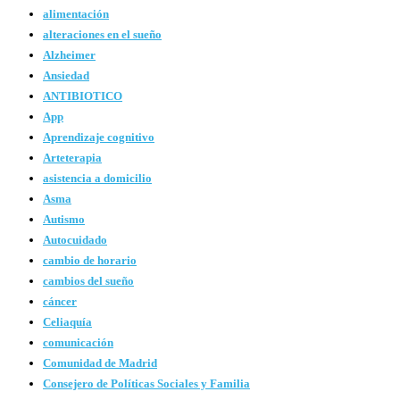
alimentación
alteraciones en el sueño
Alzheimer
Ansiedad
ANTIBIOTICO
App
Aprendizaje cognitivo
Arteterapia
asistencia a domicilio
Asma
Autismo
Autocuidado
cambio de horario
cambios del sueño
cáncer
Celiaquía
comunicación
Comunidad de Madrid
Consejero de Políticas Sociales y Familia