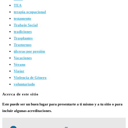
TEA
terapia ocupacional
testamento
Trabajo Social
tradiciones
Trasplantes
Trastornos
úlceras por presión
Vacaciones
Verano
Viajar
Violencia de Género
voluntariado
Acerca de este sitio
Este puede ser un buen lugar para presentarte a ti mismo y a tu sitio o para
incluir algunas acreditaciones.