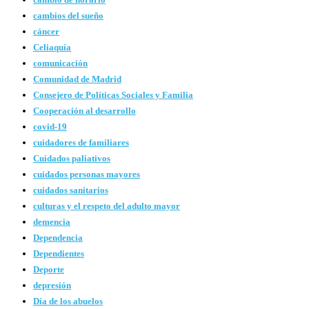
cambios del sueño
cáncer
Celiaquía
comunicación
Comunidad de Madrid
Consejero de Políticas Sociales y Familia
Cooperación al desarrollo
covid-19
cuidadores de familiares
Cuidados paliativos
cuidados personas mayores
cuidados sanitarios
culturas y el respeto del adulto mayor
demencia
Dependencia
Dependientes
Deporte
depresión
Día de los abuelos