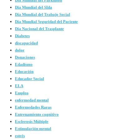
Día Mundial del Parkinson
Dia Mundial del SIda
Día Mundial del Trabajo Social
Día Mundial Seguridad del Paciente
Día Nacional del Trasplante
Diabetes
discapacidad
dolor
Donaciones
Edadismo
Educación
Educador Social
ELA
Empleo
enfermedad mental
Enfermedades Raras
Entrenamiento cognitivo
Esclerosis Múltiple
Estimulación mental
estrés