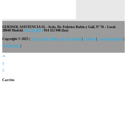
GEROSOL ASISTENCIA SL
- Avda. Dr. Federico Rubio y Galí, Nº 76 – Local.
28040 Madrid.
914 113 699
- 914 112 948 (fax)
Copyright © 2025 |
Aviso Legal | Política de Privacidad
|
Cookies
|
Canal Denuncias
|
Web Design
|
×
×
Carrito