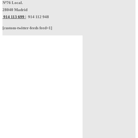
Nº76 Local.
28040 Madrid
914 113 699
|
914 112 948
[custom-twitter-feeds feed=1]