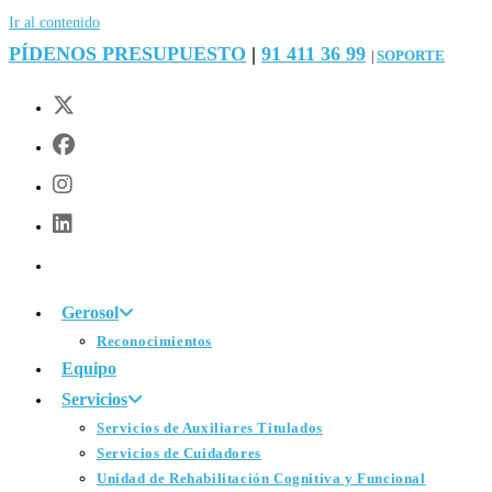
Ir al contenido
PÍDENOS PRESUPUESTO
|
91 411 36 99
SOPORTE
|
Gerosol
Reconocimientos
Equipo
Servicios
Servicios de Auxiliares Titulados
Servicios de Cuidadores
Unidad de Rehabilitación Cognitiva y Funcional