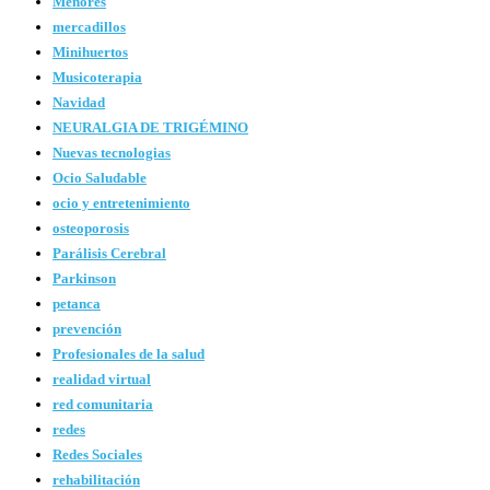
Menores
mercadillos
Minihuertos
Musicoterapia
Navidad
NEURALGIA DE TRIGÉMINO
Nuevas tecnologias
Ocio Saludable
ocio y entretenimiento
osteoporosis
Parálisis Cerebral
Parkinson
petanca
prevención
Profesionales de la salud
realidad virtual
red comunitaria
redes
Redes Sociales
rehabilitación