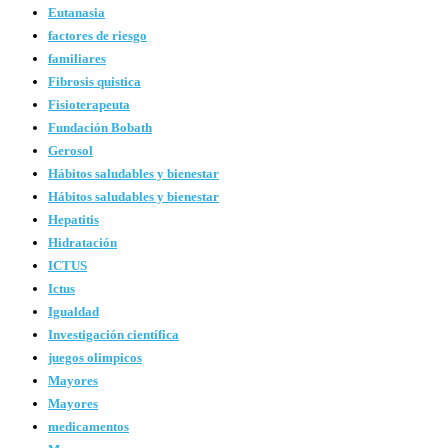
Eutanasia
factores de riesgo
familiares
Fibrosis quistica
Fisioterapeuta
Fundación Bobath
Gerosol
Hábitos saludables y bienestar
Hábitos saludables y bienestar
Hepatitis
Hidratación
ICTUS
Ictus
Igualdad
Investigación científica
juegos olimpicos
Mayores
Mayores
medicamentos