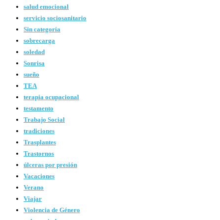
salud emocional
servicio sociosanitario
Sin categoría
sobrecarga
soledad
Sonrisa
sueño
TEA
terapia ocupacional
testamento
Trabajo Social
tradiciones
Trasplantes
Trastornos
úlceras por presión
Vacaciones
Verano
Viajar
Violencia de Género