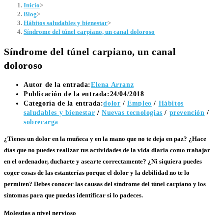
Inicio
>
Blog
>
Hábitos saludables y bienestar
>
Síndrome del túnel carpiano, un canal doloroso
Síndrome del túnel carpiano, un canal
doloroso
Autor de la entrada:
Elena Arranz
Publicación de la entrada:
24/04/2018
Categoría de la entrada:
dolor
/
Empleo
/
Hábitos
saludables y bienestar
/
Nuevas tecnologias
/
prevención
/
sobrecarga
¿Tienes un dolor en la muñeca y en la mano que no te deja en paz? ¿Hace
días que no puedes realizar tus actividades de la vida diaria como trabajar
en el ordenador, ducharte y asearte correctamente? ¿Ni siquiera puedes
coger cosas de las estanterías porque el dolor y la debilidad no te lo
permiten? Debes conocer las causas del síndrome del túnel carpiano y los
síntomas para que puedas identificar si lo padeces.
Molestias a nivel nervioso