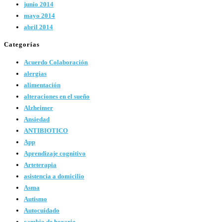
junio 2014
mayo 2014
abril 2014
Categorías
Acuerdo Colaboración
alergias
alimentación
alteraciones en el sueño
Alzheimer
Ansiedad
ANTIBIOTICO
App
Aprendizaje cognitivo
Arteterapia
asistencia a domicilio
Asma
Autismo
Autocuidado
cambio de horario