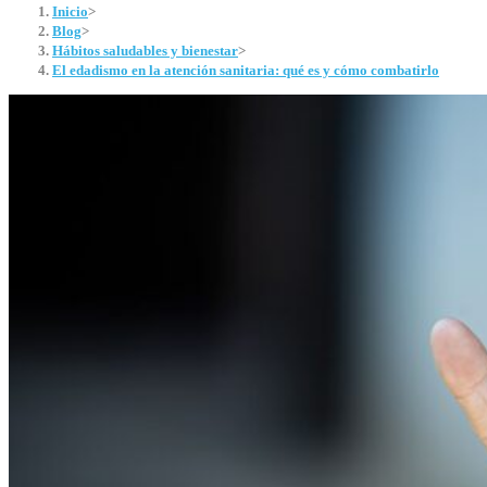
Inicio
>
Blog
>
Hábitos saludables y bienestar
>
El edadismo en la atención sanitaria: qué es y cómo combatirlo