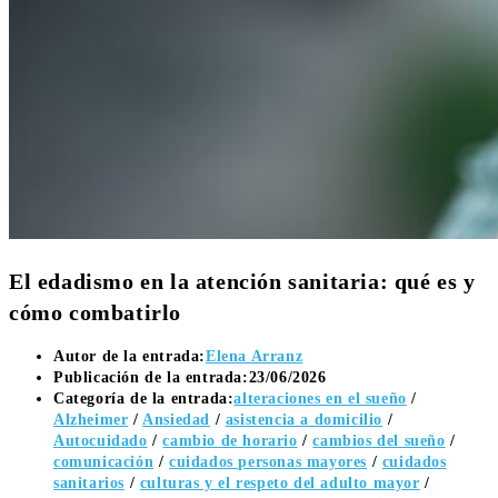
El edadismo en la atención sanitaria: qué es y
cómo combatirlo
Autor de la entrada:
Elena Arranz
Publicación de la entrada:
23/06/2026
Categoría de la entrada:
alteraciones en el sueño
/
Alzheimer
/
Ansiedad
/
asistencia a domicilio
/
Autocuidado
/
cambio de horario
/
cambios del sueño
/
comunicación
/
cuidados personas mayores
/
cuidados
sanitarios
/
culturas y el respeto del adulto mayor
/