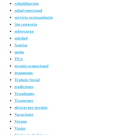
rehabilitación
salud emocional
servicio sociosanitario
Sin categoría
sobrecarga
soledad
Sonrisa
sueño
TEA
terapia ocupacional
testamento
Trabajo Social
tradiciones
Trasplantes
Trastornos
úlceras por presión
Vacaciones
Verano
Viajar