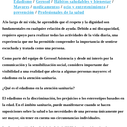
Edadismo
/
Gerosol
/
Hábitos saludables y bienestar
/
Mayores
/
medicamentos
/
ocio y entretenimiento
/
prevención
/
Profesionales de la salud
A lo largo de mi vida, he aprendido que el
respeto
y la
dignidad
son
fundamentales en cualquier relación de ayuda. Debido a mi discapacidad,
requiero apoyo para realizar todas las actividades de la vida diaria, una
experiencia que me ha permitido comprender la importancia de sentirse
escuchada y tratada como una persona.
Como parte del equipo de
Gerosol Asistencia
y desde mi interés por la
comunicación y la sensibilización social, considero importante dar
visibilidad a una realidad que afecta a algunas personas mayores: el
edadismo en la atención sanitaria
.
¿Qué es el edadismo en la atención sanitaria?
El
edadismo
es la discriminación, los prejuicios o los estereotipos basados en
la edad. En el ámbito sanitario, puede manifestarse cuando se hacen
suposiciones sobre la salud o las necesidades de una persona únicamente por
ser mayor, sin tener en cuenta sus circunstancias individuales.