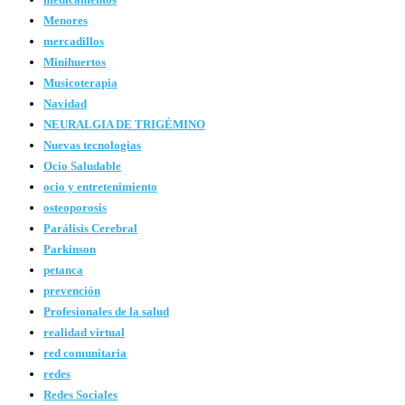
Menores
mercadillos
Minihuertos
Musicoterapia
Navidad
NEURALGIA DE TRIGÉMINO
Nuevas tecnologias
Ocio Saludable
ocio y entretenimiento
osteoporosis
Parálisis Cerebral
Parkinson
petanca
prevención
Profesionales de la salud
realidad virtual
red comunitaria
redes
Redes Sociales