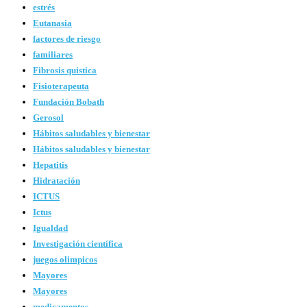
estrés
Eutanasia
factores de riesgo
familiares
Fibrosis quistica
Fisioterapeuta
Fundación Bobath
Gerosol
Hábitos saludables y bienestar
Hábitos saludables y bienestar
Hepatitis
Hidratación
ICTUS
Ictus
Igualdad
Investigación científica
juegos olimpicos
Mayores
Mayores
medicamentos