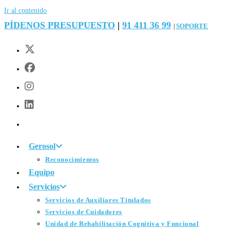
Ir al contenido
PÍDENOS PRESUPUESTO
|
91 411 36 99
SOPORTE
|
Gerosol
Reconocimientos
Equipo
Servicios
Servicios de Auxiliares Titulados
Servicios de Cuidadores
Unidad de Rehabilitación Cognitiva y Funcional