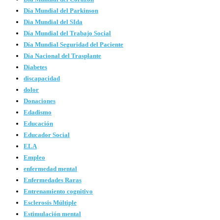
Día Mundial del Parkinson
Dia Mundial del SIda
Día Mundial del Trabajo Social
Día Mundial Seguridad del Paciente
Día Nacional del Trasplante
Diabetes
discapacidad
dolor
Donaciones
Edadismo
Educación
Educador Social
ELA
Empleo
enfermedad mental
Enfermedades Raras
Entrenamiento cognitivo
Esclerosis Múltiple
Estimulación mental