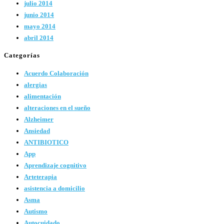
julio 2014
junio 2014
mayo 2014
abril 2014
Categorías
Acuerdo Colaboración
alergias
alimentación
alteraciones en el sueño
Alzheimer
Ansiedad
ANTIBIOTICO
App
Aprendizaje cognitivo
Arteterapia
asistencia a domicilio
Asma
Autismo
Autocuidado